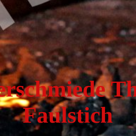
erschmiede T
Faulstich